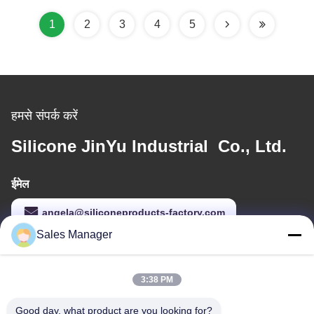
1
2
3
4
5
हमसे संपर्क करें
Silicone JinYu Industrial Co., Ltd.
ईमेल
angela@siliconeproducts-factory.com
Sales Manager
हमारा पता
3:38 PM
पता
Good day, what product are you looking for?
कमरा 306, नंबर 3 शेंगयुआन स्ट्रीट, यायुआन, नानचेंग स्ट्रीट, डोंगगुआन चीन