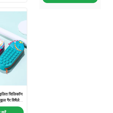
ुकूलित सिलिकॉन
कूल गैर विषैले
े के लिए आदर्श
त करें