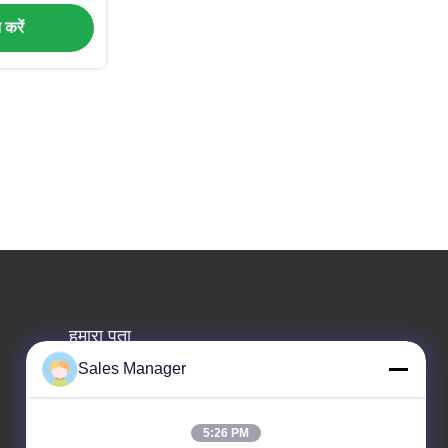
इस्तेमाल होने पर
त करें
ै
हमारा पता
Sales Manager
पता
कमरा 306, नंबर 3 शेंगयुआन स्ट्रीट, यायुआन, नानचेंग स्ट्रीट,
डोंगगुआन चीन
5:26 PM