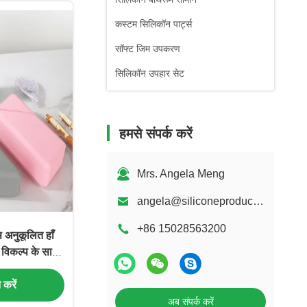
कस्टम सिलिकॉन पार्ट्स
सॉफ्ट जिम उपकरण
सिलिकॉन उपहार सेट
हमसे संपर्क करें
Mrs. Angela Meng
angela@siliconeproducts-factory.com
+86 15028563200
स अनुकूलित हाँ
ो विकल्प के साथ
ले पेंसिल धारक
त करें
अब संपर्क करें