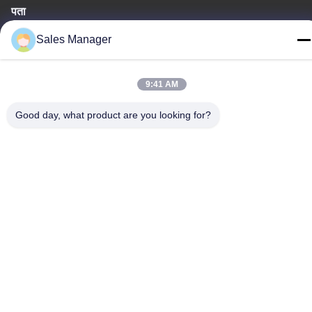
पता
कमरा 306, नंबर 3 शेंगयुआन स्ट्रीट, यायुआन, नानचेंग स्ट्रीट, डोंगगुआन चीन
Sales Manager
दूरभाष:
86--15028563200
9:41 AM
Good day, what product are you looking for?
गोपनीयता नीति
|
साइटमैप
चीन अच्छी गुणवत्ता सिलिकॉन लंच बॉक्स आपूर्तिकर्ता। कॉपीराइट © -2026 Silicone
JinYu Industrial Co., Ltd. . सभी अधिकार आरक्षित।