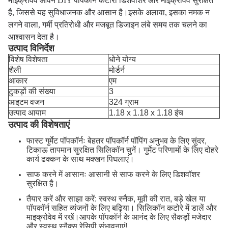
माइक्रोवेव ओवन DIY पॉपकॉर्न कटोरा डिशवॉशर और माइक्रोवेव सुरक्षित
है, जिससे यह सुविधाजनक और आसान है।
इसके अलावा, इसका नमक न
लगने वाला, गर्मी प्रतिरोधी और मजबूत डिजाइन लंबे समय तक चलने का
आश्वासन देता है।
उत्पाद विनिर्देश
विशेष विशेषता
धोने योग्य
शैली
मोर्डर्न
आकार
एम
टुकड़ों की संख्या
3
आइटम वजन
324 ग्राम
उत्पाद आयाम
1.18 x 1.18 x 1.18 इंच
उत्पाद की विशेषताएं
फास्ट गुर्मेट पॉपकॉर्नः बेहतर पॉपकॉर्न पॉपिंग अनुभव के लिए सुंदर,
टिकाऊ तापमान सुरक्षित सिलिकॉन चुनें। गुर्मेट परिणामों के लिए दोहरे
कार्य ढक्कन के साथ मक्खन पिघलाएं।
साफ करने में आसानः आसानी से साफ करने के लिए डिशवॉशर
सुरक्षित है।
तैयार करें और साझा करें: स्वस्थ स्नैक, मूवी की रात, बड़े खेल या
पॉपकॉर्न सहित व्यंजनों के लिए बढ़िया। सिलिकॉन कटोरे में डालें और
माइक्रोवेव में रखें।आपके पॉपकॉर्न के आनंद के लिए सैकड़ों मजेदार
और स्वस्थ स्नैक्स रेसिपी संभावनाएं!