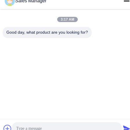
Sales Manager
86--15028563200
3:17 AM
Good day, what product are you looking for?
गोपनीयता नीति
|
साइटमैप
चीन अच्छी गुणवत्ता सिलिकॉन लंच बॉक्स आपूर्तिकर्ता। कॉपीराइट © -2026 Silicone
JinYu Industrial Co., Ltd. . सभी अधिकार आरक्षित।