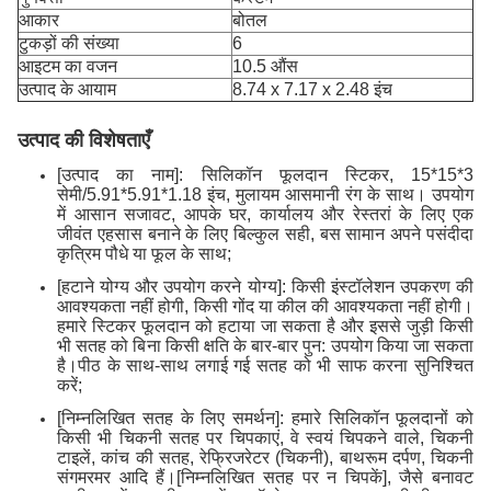
आकार
बोतल
टुकड़ों की संख्या
6
आइटम का वजन
10.5 औंस
उत्पाद के आयाम
8.74 x 7.17 x 2.48 इंच
उत्पाद की विशेषताएँ
[उत्पाद का नाम]: सिलिकॉन फूलदान स्टिकर, 15*15*3
सेमी/5.91*5.91*1.18 इंच, मुलायम आसमानी रंग के साथ। उपयोग
में आसान सजावट, आपके घर, कार्यालय और रेस्तरां के लिए एक
जीवंत एहसास बनाने के लिए बिल्कुल सही, बस सामान अपने पसंदीदा
कृत्रिम पौधे या फूल के साथ;
[हटाने योग्य और उपयोग करने योग्य]: किसी इंस्टॉलेशन उपकरण की
आवश्यकता नहीं होगी, किसी गोंद या कील की आवश्यकता नहीं होगी।
हमारे स्टिकर फूलदान को हटाया जा सकता है और इससे जुड़ी किसी
भी सतह को बिना किसी क्षति के बार-बार पुन: उपयोग किया जा सकता
है।पीठ के साथ-साथ लगाई गई सतह को भी साफ करना सुनिश्चित
करें;
[निम्नलिखित सतह के लिए समर्थन]: हमारे सिलिकॉन फूलदानों को
किसी भी चिकनी सतह पर चिपकाएं, वे स्वयं चिपकने वाले, चिकनी
टाइलें, कांच की सतह, रेफ्रिजरेटर (चिकनी), बाथरूम दर्पण, चिकनी
संगमरमर आदि हैं।[निम्नलिखित सतह पर न चिपकें], जैसे बनावट