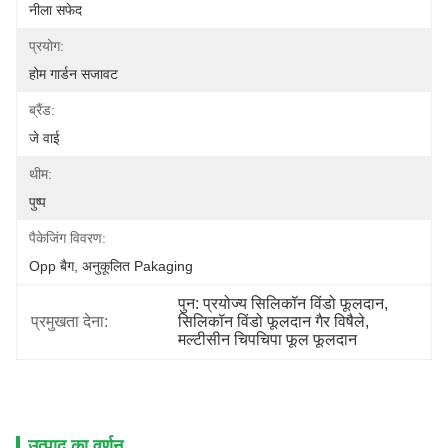
नीला सफेद
प्रयोग:
होम गार्डन सजावट
ब्रैंड:
जे वाई
थीम:
पुष्प
पैकेजिंग विवरण:
Opp बैग, अनुकूलित Pakaging
पुन: प्रयोज्य सिलिकॉन विंडो फूलदान
, 
प्रमुखता देना:
सिलिकॉन विंडो फूलदान गैर विषैले
, 
मल्टीसीन चिपचिपा फूल फूलदान
उत्पाद का वर्णन