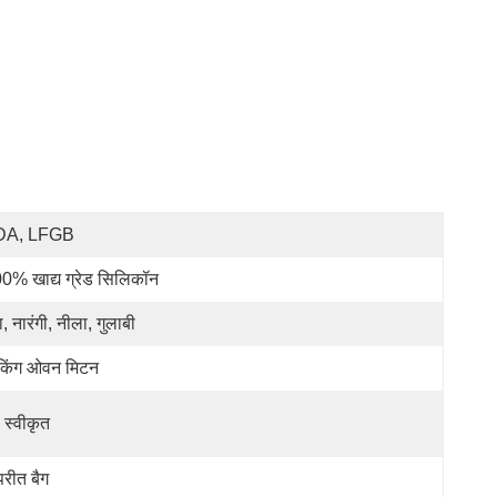
DA, LFGB
0% खाद्य ग्रेड सिलिकॉन
ा, नारंगी, नीला, गुलाबी
किंग ओवन मिटन
 स्वीकृत
परीत बैग