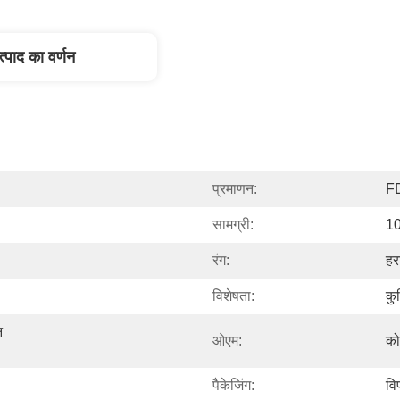
त्पाद का वर्णन
प्रमाणन:
F
सामग्री:
10
रंग:
हर
विशेषता:
कु
 
ओएम:
को
पैकेजिंग:
वि