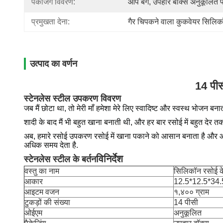
पैकेजिंग विवरण:
ऑप बैग, उपहार बॉक्स अनुकूलित प
प्रमुखता देना:
गैर चिपकने वाला कुकवेयर सिलिकॉ
उत्पाद का वर्णन
14 पीस
स्टेनलेस स्टील उपकरण विवरण
जब मैं छोटा था, तो मेरी माँ हमेशा मेरे लिए स्वादिष्ट और स्वस्थ भोजन ब
शादी के बाद मैं भी बहुत खाना बनाती थी, और हर बार रसोई में बहुत देर
अब, हमारे रसोई उपकरण रसोई में खाना पकाने को आसान बनाता है और आप
अधिक समय देता है.
विनिर्देश
स्टेनलेस स्टील के बर्तन
वस्तु का नाम
सिलिकॉन रसोई के
आकार
12.5*12.5*34.5
आइटम वजन
१,४०० ग्राम
टुकड़ों की संख्या
14 पीसी
ओईएम
अनुकूलित