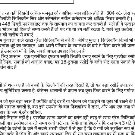
की तरह नहीं दिखते! अधिक मजबूत और अधिक व्यावहारिक होते हैं।304 स्टेनलेस स
टेक्नोलॉजी सिलिकॉन सिर और स्टेनलेस स्टील कनेक्शन को अधिक स्थिर बनाती है।
्तन 446 डिग्री फारेनहाइट तक के तापमान का सामना कर सकते हैं, भले ही वे फ्राइ
ोजन को हिलाते समय करते हैं तो यह गंध या रंग नहीं रखता है. गहरे सूप कटोरा, ठ
तन को खरोंच से बचाएं
च्चतम गुणवत्ता वाले खाद्य ग्रेड सिलिकॉन से बने हैं। बीपीए मुक्त। सिलिकॉन किस
क धुएं का उत्पादन. आप अपने परिवार के स्वास्थ्य के बारे में चिंता करने की जरू
 उपकरण माँ के लिए सबसे अच्छा उपहार विकल्प है
 लिए आसान - एक प्रारंभिक इष्टतम स्मृति स्थिति बनाए रखने के लिए प्रत्येक रस
ल्डिंग. सफाई को आसान बनाएं. यह 18-टुकड़ा रसोई के बर्तन सेट खाना पकाने के 
्तन सेट है
तनों से थक गए हैं जो बच्चों के खिलौनों की तरह दिखते हैं, तो यह बड़ा रसोई उपक
ुनिश्चित करता है. कंटेनर आसानी से वापस सब कुछ फिट करने के लिए पर्याप्त बड़
ाइन जो एक बड़ा प्लस है क्योंकि कोई दरारें या भोजन को पकड़ने या कुछ भी रखने
 को समाप्त करती है, बस इसे उपयोग के बाद डिशवॉशर में डाल, और आप एक नया स
हार के रूप में,और अधिक.
 कोई निशान नहीं है। प्रत्येक खाना पकाने का बर्तन पूरी तरह से खाद्य ग्रेड सिलिकॉ
ली बार इस्तेमाल करते समय आधे घंटे तक भिगोना चाहिए,और फिर लगभग 3 घंटे के ल
 बर्तनों के बारे में सबसे अच्छी चीजों में से एक है कि वे गर्मी को सुरक्षित रूप से 
ए बर्तन में छोड़ दें) और हमारे स्पाथुला सिर भी उन चरम तापमान पर भी मुड़ा या