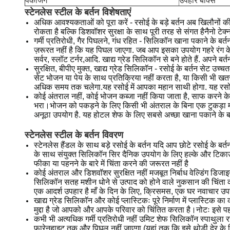
पैकेजिंग
उपहार बॉक्स
स्टेनलेस स्टील के बर्तन
विशेषताएं
अधिक आवश्यकताओं को पूरा करें - रसोई के बड़े बर्तन अब खिलौनों 
रोकता है बल्कि डिशवॉशर सुरक्षा के साथ पूरी तरह से संगत हैनैनो 
गर्मी प्रतिरोधी, गैर पिघलने, गंध रहित - सिलिकॉन खाना पकाने के बर
ज़रूरत नहीं है कि यह पिघल जाएगा. जब आप इसका उपयोग गहरे रंग के भ
सर्वर, स्लॉट टर्नर,आदि. खाद्य ग्रेड सिलिकॉन से बने होते हैं. अपने बर्
सुरक्षित, बीपीए मुक्त, खाद्य ग्रेड सिलिकॉन - रसोई के बर्तन सेट उ
सेट भोजन या पेय के साथ प्रतिक्रिया नहीं करता है, या किसी भी खतरना
अधिक समय तक चलेगा.यह रसोई में आपका महान साथी होगा. यह रसोई
कोई अंतराल नहीं, कोई भोजन कब्जा नहीं किया जाता है, साफ करने के
भरा।भोजन को पकड़ने के लिए किसी भी अंतराल के बिना एक टुकड़ा मो
अनूठा उपयोग है. यह होटल शेफ के लिए सबसे अच्छा खाना पकाने के बर
स्टेनलेस स्टील के बर्तन
विवरण
स्टेनलेस हैंडल के साथ बड़े रसोई के बर्तन यदि आप छोटे रसोई के बर्
के साथ संयुक्त सिलिकॉन सिर दैनिक उपयोग के लिए हल्के और टिकाऊ स
फीका या पहनने के बारे में चिंता करने की जरूरत नहीं है
कोई अंतराल और डिशवॉशर सुरक्षित नहीं मजबूत निर्बाध वेल्डिंग डिज
सिलिकॉन सतह मशीन धोने से उत्पाद को होने वाले नुकसान की चिंता
एक आदर्श उपहार है माँ के दिन के लिए, क्रिसमस, एक घर नवाचार उप
खाद्य ग्रेड सिलिकॉन और कोई प्लास्टिकः पूरे निर्माण में प्लास्टिक का
मुद्दा है जो आपको और आपके परिवार को चिंतित करता है।नोटः इसे पह
कभी भी अत्यधिक गर्मी प्रतिरोधी नहीं उमिट शेफ सिलिकॉन स्पाथुला रसोई के
फ़ारेनहाइट तक और पिघल नहीं जाएगा (यहां तक कि इसे थोड़ी देर के लि