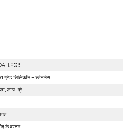
DA, LFGB
द्य ग्रेड सिलिकॉन + स्टेनलेस
ला, लाल, ग्रे
वागत
ोई के बरतन