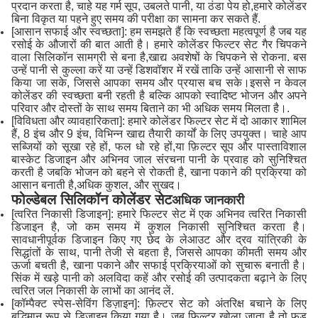
प्रदान करता है, चाहे यह गर्म सूप, उबलते पानी, या ठंडा पेय हो,हमारे कोलेंडर
बिना विकृत या पहने हुए समय की परीक्षा का सामना कर सकते हैं.
[आसान सफाई और स्वच्छता]: हम समझते हैं कि स्वच्छता महत्वपूर्ण है जब यह
रसोई के औजारों की बात आती है। हमारे कोलेंडर फिल्टर सेट गैर चिपकने
वाला सिलिकॉन सामग्री से बना है,खाद्य अवशेषों के चिपकने से रोकना. बस
उन्हें पानी से कुल्ला करें या उन्हें डिशवॉशर में रखें ताकि उन्हें आसानी से साफ
किया जा सके, जिससे आपका समय और प्रयास बच सके।इससे न केवल
कोलेंडर की स्वच्छता बनी रहती है बल्कि आपको स्वादिष्ट भोजन और अपने
परिवार और दोस्तों के साथ समय बिताने का भी अधिक समय मिलता है।.
[विविधता और व्यावहारिकता]: हमारे कोलेंडर फिल्टर सेट में दो आकार शामिल
हैं, 8 इंच और 9 इंच, विभिन्न खाद्य तैयारी कार्यों के लिए उपयुक्त। चाहे आप
सब्जियों को सूखा रहे हों, फल धो रहे हों,या फ़िल्टर सूप और पास्ताविशाल
बास्केट डिजाइन और अभिनव जाल संरचना पानी के प्रवाह को सुनिश्चित
करती है जबकि भोजन को बहने से रोकती है, खाना पकाने की प्रक्रिया को
आसान बनाती है,अधिक कुशल, और सुखद।
फोल्डेबल सिलिकॉन कोलेंडर सेट
अधिक जानकारी
[त्वरित निकासी डिजाइन]: हमारे फिल्टर सेट में एक अभिनव त्वरित निकासी
डिजाइन है, जो कम समय में कुशल निकासी सुनिश्चित करता है।
सावधानीपूर्वक डिजाइन किए गए छेद के लेआउट और द्रव यांत्रिकी के
सिद्धांतों के साथ, पानी तेजी से बहता है, जिससे आपका कीमती समय और
ऊर्जा बचती है, खाना पकाने और सफाई प्रक्रियाओं को सुचारू बनाती है।
सिंक में खड़े पानी को अलविदा कहें और रसोई की उत्पादकता बढ़ाने के लिए
त्वरित जल निकासी के लाभों का आनंद लें.
[कॉम्पैक्ट स्पेस-सेविंग डिज़ाइन]: फ़िल्टर सेट को अंतरिक्ष बचाने के लिए
बुद्धिमान रूप से डिज़ाइन किया गया है। जब फ़िल्टर खोला जाता है तो फ़ूड