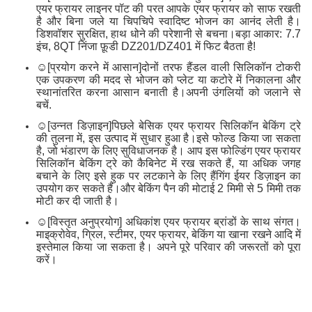
एयर फ्रायर लाइनर पॉट की परत आपके एयर फ्रायर को साफ रखती
है और बिना जले या चिपचिपे स्वादिष्ट भोजन का आनंद लेती है।
डिशवॉशर सुरक्षित, हाथ धोने की परेशानी से बचना।बड़ा आकार: 7.7
इंच, 8QT निंजा फ़ूडी DZ201/DZ401 में फिट बैठता है!
☺[प्रयोग करने में आसान]दोनों तरफ हैंडल वाली सिलिकॉन टोकरी
एक उपकरण की मदद से भोजन को प्लेट या कटोरे में निकालना और
स्थानांतरित करना आसान बनाती है।अपनी उंगलियों को जलाने से
बचें.
☺[उन्नत डिज़ाइन]पिछले बेसिक एयर फ्रायर सिलिकॉन बेकिंग ट्रे
की तुलना में, इस उत्पाद में सुधार हुआ है।इसे फोल्ड किया जा सकता
है, जो भंडारण के लिए सुविधाजनक है। आप इस फोल्डिंग एयर फ्रायर
सिलिकॉन बेकिंग ट्रे को कैबिनेट में रख सकते हैं, या अधिक जगह
बचाने के लिए इसे हुक पर लटकाने के लिए हैंगिंग ईयर डिज़ाइन का
उपयोग कर सकते हैं।और बेकिंग पैन की मोटाई 2 मिमी से 5 मिमी तक
मोटी कर दी जाती है।
☺[विस्तृत अनुप्रयोग] अधिकांश एयर फ्रायर ब्रांडों के साथ संगत।
माइक्रोवेव, ग्रिल, स्टीमर, एयर फ्रायर, बेकिंग या खाना रखने आदि में
इस्तेमाल किया जा सकता है। अपने पूरे परिवार की जरूरतों को पूरा
करें।