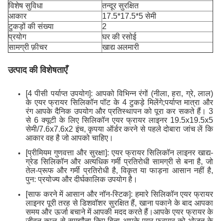
विशेष सुविधा
तन्दूर सुरक्षित
आकार
17.5*17.5*5 सेमी
टुकड़ों की संख्या
2
प्रयोग
घर की रसोई
सामग्री फ़ीचर
खाद्य अलमारी
उत्पाद की विशेषताएँ
[4 पीसी पर्याप्त उपयोग]: आपको विभिन्न रंगों (नीला, हरा, ग्रे, लाल)
के एयर फ्रायर सिलिकॉन पॉट के 4 टुकड़े मिलेंगे;पर्याप्त मात्रा और
रंग आपके दैनिक उपयोग और प्रतिस्थापन को पूरा कर सकते हैं। 3
से 6 क्यूटी के लिए सिलिकॉन एयर फ्रायर लाइनर 19.5x19.5x5
सेमी/7.6x7.6x2 इंच, कृपया ऑर्डर करने से पहले दोबारा जांच लें कि
आकार वह है जो आपको चाहिए।
[प्रीमियम गुणवत्ता और सुरक्षा]: एयर फ्रायर सिलिकॉन लाइनर खाद्य-
ग्रेड सिलिकॉन और अत्यधिक गर्मी प्रतिरोधी सामग्री से बना है, जो
तेल-प्रूफ और गर्मी प्रतिरोधी है, विकृत या फाड़ना आसान नहीं है,
पुन: प्रयोज्य और दीर्घकालिक उपयोग है।
[साफ करने में आसान और नॉन-स्टिक]: हमारे सिलिकॉन एयर फ्रायर
लाइनर पूरी तरह से डिशवॉशर सुरक्षित हैं, खाना पकाने के बाद आपका
समय और ऊर्जा बचाने में आपकी मदद करते हैं।आपके एयर फ्रायर के
जीवन काल से समझौता किए बिना आपके एयर फ्रायर को भोजन के