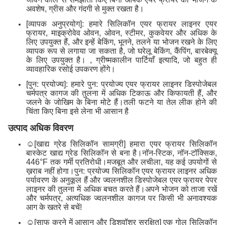
अवशेष, ग्रीस और गंदगी से मुक्त रखता है।
[व्यापक अनुप्रयोग]: हमारे सिलिकॉन एयर फ्रायर लाइनर एयर
फ्रायर, माइक्रोवेव ओवन, ओवन, स्टीमर, कुकवेयर और अधिक के
लिए उपयुक्त हैं, और इन्हें बेकिंग, भूनने, तलने या भोजन रखने के लिए
व्यापक रूप से लगाया जा सकता है, जो घरेलू बेकिंग, कैंपिंग, बारबेक्यू
के लिए उपयुक्त है। , ग्रीष्मकालीन पार्टियाँ इत्यादि, जो बहुत ही
व्यावहारिक रसोई उपकरण होंगे।
[पुन: प्रयोज्य]: हमारे पुन: प्रयोज्य एयर फ्रायर लाइनर डिस्पोजेबल
चर्मपत्र कागज की तुलना में अधिक टिकाऊ और किफायती हैं, और
जलने के जोखिम के बिना मोटे हैं।तली फटने या तेल लीक होने की
चिंता किए बिना इसे लेना भी आसान है
उत्पाद अधिक विवरण
☺[खाद्य ग्रेड सिलिकॉन सामग्री] हमारा एयर फ्रायर सिलिकॉन
बास्केट खाद्य ग्रेड सिलिकॉन से बना है।नॉन-स्टिक, नॉन-टॉक्सिक,
446°F तक गर्मी प्रतिरोधी।मजबूत और लचीला, यह कई उपयोगों से
ख़राब नहीं होगा।पुन: प्रयोज्य सिलिकॉन एयर फ्रायर लाइनर अधिक
पर्यावरण के अनुकूल हैं और ज्वलनशील डिस्पोजेबल एयर फ्रायर पेपर
लाइनर की तुलना में अधिक बचत करते हैं।अपने भोजन को ताजा रखें
और चर्मपत्र, अत्यधिक ज्वलनशील कागज पर किसी भी अनावश्यक
आग के खतरे से बचें!
☺[साफ करने में आसान और डिशवॉशर सुरक्षित] एक गोल सिलिकॉन