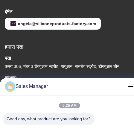
ईमेल
angela@siliconeproducts-factory.com
हमारा पता
पता
कमरा 306, नंबर 3 शेंगयुआन स्ट्रीट, यायुआन, नानचेंग स्ट्रीट, डोंगगुआन चीन
दूरभाष:
86--15028563200
Sales Manager
5:25 AM
Good day, what product are you looking for?
गोपनीयता नीति
|
साइटमैप
चीन अच्छी गुणवत्ता सिलिकॉन लंच बॉक्स आपूर्तिकर्ता। कॉपीराइट © -2026 Silicone