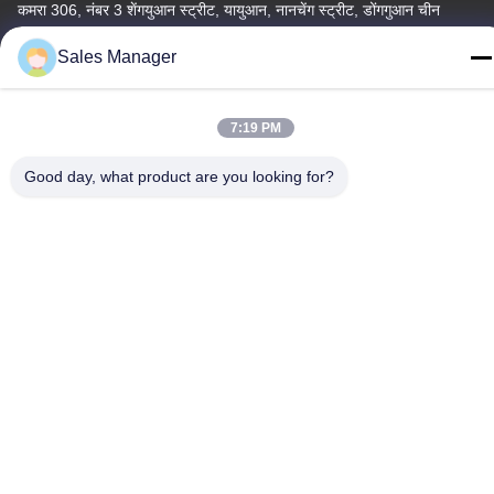
कमरा 306, नंबर 3 शेंगयुआन स्ट्रीट, यायुआन, नानचेंग स्ट्रीट, डोंगगुआन चीन
दूरभाष:
Sales Manager
86--15028563200
7:19 PM
Good day, what product are you looking for?
गोपनीयता नीति
|
साइटमैप
चीन अच्छी गुणवत्ता सिलिकॉन लंच बॉक्स आपूर्तिकर्ता। कॉपीराइट © -2026 Silicone
JinYu Industrial Co., Ltd. . सभी अधिकार आरक्षित।