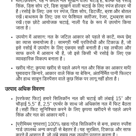
मल्टीफ़ंक्शन: यह न केवल नल सुखाने वाली चटाई है, बल्कि यह रसोई
सिंक, डिश सोप ट्रे, डिश सुखाने वाली चटाई के लिए स्पंज होल्डर भी
है।रसोई के लिए: उस पर स्पंज, डिश सोप, डिटर्जेंट, ब्रश और बोतल
रखें।बाथरूम के लिए: उस पर फेशियल क्लींजर, रेजर, टूथब्रश कप
रखें।एक छोटे आयोजक चटाई, नाली पैड के रूप में उपयोग किया
जाता है।
उपयोग में आसान: नल के जटिल आकार को पहले से काटें, मध्य छेद
का व्यास समायोज्य है। सामग्री गर्मी प्रतिरोधी और टिकाऊ है, जो
इसे रसोई में उपयोग के लिए एकदम सही बनाती है।यह लचीला और
साफ करने में आसान भी है, जो इसे किसी भी रसोई के लिए एक
व्यावहारिक विकल्प बनाता है।
खरीद नोट: कृपया खरीद से पहले अपने नल और सिंक का आकार मापें!
घुमावदार किनारे, आकार वाले सिंक या बेसिन, अंतर्निर्मित पानी फिल्टर
और हाथ साबुन डिस्पेंसर वाले कुछ सिंक पर लागू नहीं होता है।
उत्पाद अधिक विवरण
[परफेक्ट फिट] हमारे सिलिकॉन नल की चटाई की लंबाई 15'' और
चौड़ाई 5.5'' है, 2.5'' एपर्चर के साथ जो अधिकांश नल में फिट बैठता
है।सही फिट सुनिश्चित करने के लिए कृपया खरीदने से पहले अपने
सिंक और नल का आकार मापें।
[प्रीमियम गुणवत्ता] 100% खाद्य ग्रेड सिलिकॉन से बना, हमारा स्प्लैश
गार्ड उपलब्ध अन्य कपड़ों से बेहतर है।यह सुरक्षित, टिकाऊ और साफ
करने में आसान है, जो लंबे समय तक उपयोग प्रदान करता है।