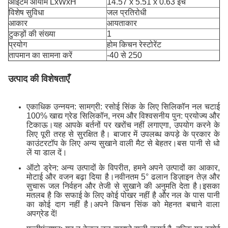
आइटम आयाम LxWxH
14.57 x 5.51 x 0.63 इंच
विशेष सुविधा
जल प्रतिरोधी
आकार
आयताकार
टुकड़ों की संख्या
1
प्रयोग
होम किचन रेस्टोरेंट
तापमान का सामना करें
-40 से 250
उत्पाद की विशेषताएँ
एकाधिक उन्नयन: सामग्री: रसोई सिंक के लिए सिलिकॉन नल चटाई
100% खाद्य ग्रेड सिलिकॉन, नरम और विश्वसनीय पुन: प्रयोज्य और
टिकाऊ।यह आपके बर्तनों पर खरोंच नहीं लगाएगा, उपयोग करने के
लिए पूरी तरह से सुरक्षित है। बाजार में उपलब्ध कपड़े के प्रकार के
काउंटरटॉप के लिए अन्य सुखाने वाली मैट से बेहतर।बस पानी से धो
लें या डाल दें।
ऑटो ड्रेन: अन्य उत्पादों के विपरीत, हमने अपने उत्पादों का आकार,
मोटाई और वजन बढ़ा दिया है।नवीनतम 5° ढलान डिज़ाइन तेज़ और
सुचारू जल निर्वहन और तेजी से सुखाने की अनुमति देता है।इसका
मतलब है कि सफाई के लिए कोई पोखर नहीं है और नल के पास पानी
का कोई दाग नहीं है।अपने किचन सिंक को मेहनत बचाने वाला
अपग्रेड दें!