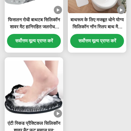
फिसलन रोधी बाथटब सिलिकॉन
बाथरूम के लिए मजबूत धोने योग्य
शावर मैट हानिरहित जलरोधक
सिलिकॉन नॉन स्लिप बाथ मैट,
टिकाऊ
आयताकार आकार
सर्वोत्तम मूल्य प्राप्त करें
सर्वोत्तम मूल्य प्राप्त करें
एंटी स्किड प्रैक्टिकल सिलिकॉन
शावर मैट फुट मसाज पुन: