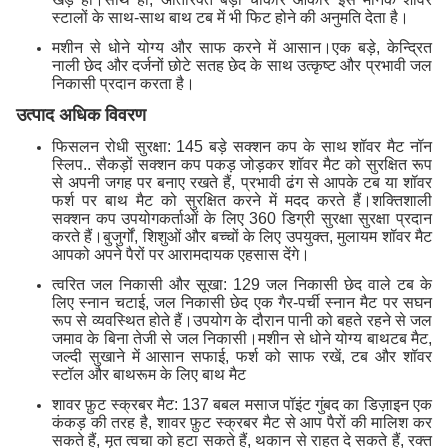
स्टालों के साथ-साथ बाथ टब में भी फिट होने की अनुमति देता है।
मशीन से धोने योग्य और साफ करने में आसान।एक बड़े, केन्द्रित
नाली छेद और दर्जनों छोटे सतह छेद के साथ उत्कृष्ट और प्रभावी जल
निकासी प्रदान करता है।
उत्पाद अधिक विवरण
फिसलन रोधी सुरक्षा: 145 बड़े सक्शन कप के साथ शॉवर मैट नॉन
स्लिप.. सैकड़ों सक्शन कप पकड़ जोड़कर शॉवर मैट को सुरक्षित रूप
से अपनी जगह पर बनाए रखते हैं, प्रभावी ढंग से आपके टब या शॉवर
फर्श पर बाथ मैट को सुरक्षित करने में मदद करते हैं।शक्तिशाली
सक्शन कप उपयोगकर्ताओं के लिए 360 डिग्री सुरक्षा सुरक्षा प्रदान
करते हैं।बुजुर्गों, शिशुओं और बच्चों के लिए उपयुक्त, मुलायम शॉवर मैट
आपको अपने पैरों पर आरामदायक एहसास देंगे।
त्वरित जल निकासी और सूखा: 129 जल निकासी छेद वाले टब के
लिए स्नान चटाई, जल निकासी छेद एक गैर-पर्ची स्नान मैट पर सघन
रूप से व्यवस्थित होते हैं।उपयोग के दौरान पानी को बहते रहने से जल
जमाव के बिना तेजी से जल निकासी।मशीन से धोने योग्य बाथटब मैट,
जल्दी सुखाने में आसान सफाई, फर्श को साफ रखें, टब और शॉवर
स्टॉल और बाथरूम के लिए बाथ मैट
शावर फ़ुट स्क्रबर मैट: 137 बबल मसाज पॉइंट गुंबद का डिज़ाइन एक
कंकड़ की तरह है, शावर फ़ुट स्क्रबर मैट से आप पैरों की मालिश कर
सकते हैं, मृत त्वचा को हटा सकते हैं, थकान से राहत दे सकते हैं, रक्त