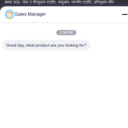
कमरा 306, नंबर 3 शेंगयुआन स्ट्रीट, यायुआन, नानचेंग स्ट्रीट, डोंगगुआन चीन
दूरभाष:
Sales Manager
86--15028563200
1:34 PM
Good day, what product are you looking for?
गोपनीयता नीति
|
साइटमैप
चीन अच्छी गुणवत्ता सिलिकॉन लंच बॉक्स आपूर्तिकर्ता। कॉपीराइट © -2026 Silicone
JinYu Industrial Co., Ltd. . सभी अधिकार आरक्षित।