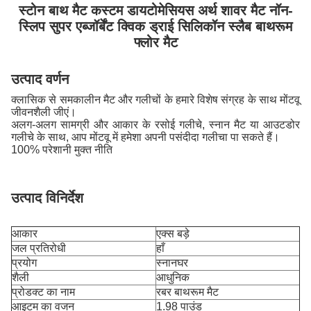
स्टोन बाथ मैट कस्टम डायटोमेसियस अर्थ शावर मैट नॉन-
स्लिप सुपर एब्जॉर्बेंट क्विक ड्राई सिलिकॉन स्लैब बाथरूम
फ्लोर मैट
उत्पाद वर्णन
क्लासिक से समकालीन मैट और गलीचों के हमारे विशेष संग्रह के साथ मोंटवू
जीवनशैली जीएं।
अलग-अलग सामग्री और आकार के रसोई गलीचे, स्नान मैट या आउटडोर
गलीचे के साथ, आप मोंटवू में हमेशा अपनी पसंदीदा गलीचा पा सकते हैं।
100% परेशानी मुक्त नीति
उत्पाद विनिर्देश
आकार
एक्स बड़े
जल प्रतिरोधी
हाँ
प्रयोग
स्नानघर
शैली
आधुनिक
प्रोडक्ट का नाम
रबर बाथरूम मैट
आइटम का वजन
1.98 पाउंड