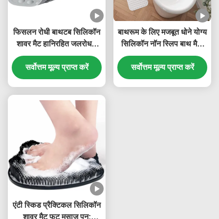
फिसलन रोधी बाथटब सिलिकॉन
बाथरूम के लिए मजबूत धोने योग्य
शावर मैट हानिरहित जलरोधक
सिलिकॉन नॉन स्लिप बाथ मैट,
टिकाऊ
आयताकार आकार
सर्वोत्तम मूल्य प्राप्त करें
सर्वोत्तम मूल्य प्राप्त करें
एंटी स्किड प्रैक्टिकल सिलिकॉन
शावर मैट फुट मसाज पुन: