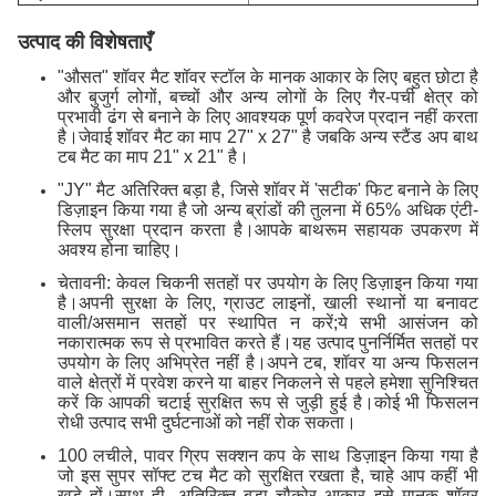
उत्पाद की विशेषताएँ
"औसत" शॉवर मैट शॉवर स्टॉल के मानक आकार के लिए बहुत छोटा है
और बुजुर्ग लोगों, बच्चों और अन्य लोगों के लिए गैर-पर्ची क्षेत्र को
प्रभावी ढंग से बनाने के लिए आवश्यक पूर्ण कवरेज प्रदान नहीं करता
है।जेवाई शॉवर मैट का माप 27" x 27" है जबकि अन्य स्टैंड अप बाथ
टब मैट का माप 21" x 21" है।
"JY" मैट अतिरिक्त बड़ा है, जिसे शॉवर में 'सटीक' फिट बनाने के लिए
डिज़ाइन किया गया है जो अन्य ब्रांडों की तुलना में 65% अधिक एंटी-
स्लिप सुरक्षा प्रदान करता है।आपके बाथरूम सहायक उपकरण में
अवश्य होना चाहिए।
चेतावनी: केवल चिकनी सतहों पर उपयोग के लिए डिज़ाइन किया गया
है।अपनी सुरक्षा के लिए, ग्राउट लाइनों, खाली स्थानों या बनावट
वाली/असमान सतहों पर स्थापित न करें;ये सभी आसंजन को
नकारात्मक रूप से प्रभावित करते हैं।यह उत्पाद पुनर्निर्मित सतहों पर
उपयोग के लिए अभिप्रेत नहीं है।अपने टब, शॉवर या अन्य फिसलन
वाले क्षेत्रों में प्रवेश करने या बाहर निकलने से पहले हमेशा सुनिश्चित
करें कि आपकी चटाई सुरक्षित रूप से जुड़ी हुई है।कोई भी फिसलन
रोधी उत्पाद सभी दुर्घटनाओं को नहीं रोक सकता।
100 लचीले, पावर ग्रिप सक्शन कप के साथ डिज़ाइन किया गया है
जो इस सुपर सॉफ्ट टच मैट को सुरक्षित रखता है, चाहे आप कहीं भी
खड़े हों।साथ ही, अतिरिक्त बड़ा चौकोर आकार इसे मानक शॉवर